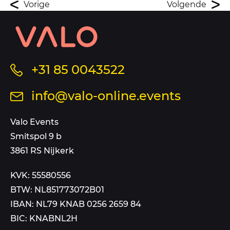
Vorige
Volgende
Contact
informatie
en
sitemap
Bel
+31 85 0043522
ons
Stuur
info@valo-online.events
op
een
dit
mail
Valo Events
nummer
aan
Smitspol 9 b
3861 RS Nijkerk
KVK: 55580556
BTW: NL851773072B01
IBAN: NL79 KNAB 0256 2659 84
BIC: KNABNL2H