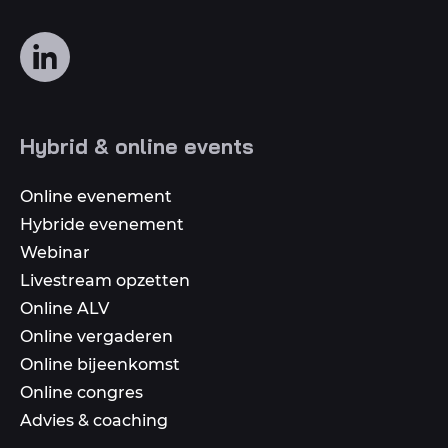
Volg
ons
op
social
Hybrid & online events
media
Online evenement
Hybride evenement
Webinar
Livestream opzetten
Online ALV
Online vergaderen
Online bijeenkomst
Online congres
Advies & coaching