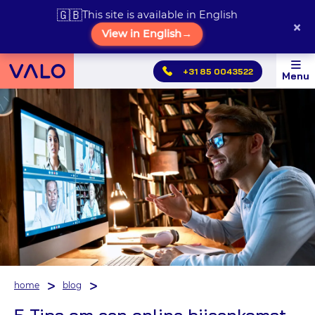
🇬🇧
This site is available in English
×
View in English
→
Hoofdmenu
+31 85 0043522
Menu
overslaan
home
blog