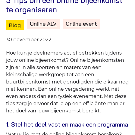
5 Tips om een online bijeenkomst
te organiseren
Online ALV
Online event
Type
Gepost
Blog
content:
in
de
Gepubliceerd
30 november 2022
categorie:
op:
Hoe kun je deelnemers actief betrekken tijdens
jouw online bijeenkomst? Online bijeenkomsten
zijn er in alle soorten en maten: van een
kleinschalige werkgroep tot aan een
buurtbijeenkomst met genodigden die elkaar nog
niet kennen. Een online vergadering werkt nét
even anders dan een fysiek evenement. Met deze
tips zorg je ervoor dat je op een efficiënte manier
het doel van jouw bijeenkomst bereikt.
1. Stel het doel vast en maak een programma
Wat wil je met de
online bijeenkomst
bereiken?