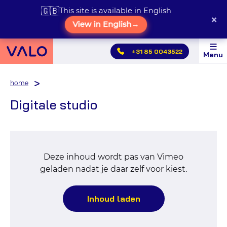
🇬🇧
This site is available in English
×
View in English
→
Hoofdmenu
+31 85 0043522
Menu
overslaan
home
Digitale studio
Deze inhoud wordt pas van Vimeo
geladen nadat je daar zelf voor kiest.
Inhoud laden