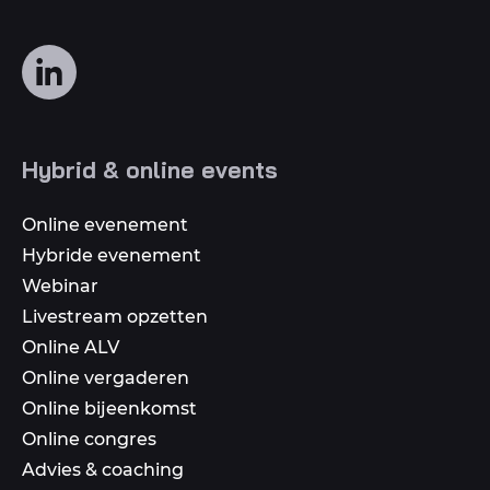
Volg
ons
op
social
Hybrid & online events
media
Online evenement
Hybride evenement
Webinar
Livestream opzetten
Online ALV
Online vergaderen
Online bijeenkomst
Online congres
Advies & coaching