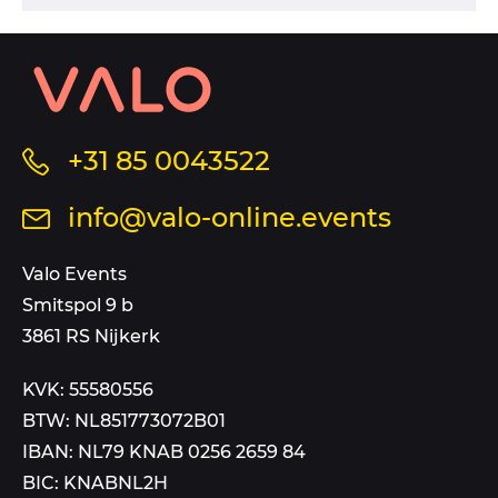
Contact
informatie
en
sitemap
Bel
+31 85 0043522
ons
Stuur
info@valo-online.events
op
een
dit
mail
Valo Events
nummer
aan
Smitspol 9 b
3861 RS Nijkerk
KVK: 55580556
BTW: NL851773072B01
IBAN: NL79 KNAB 0256 2659 84
BIC: KNABNL2H