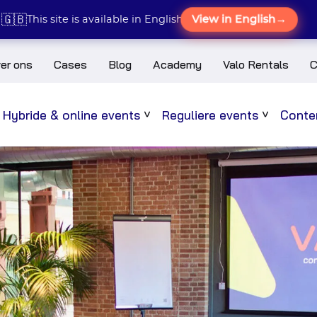
🇬🇧
View in English
→
This site is available in English
er ons
Cases
Blog
Academy
Valo Rentals
C
Hybride & online events
Reguliere events
Conten
Sub
Sub
menu
menu