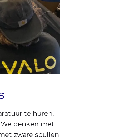
s
ratuur te huren,
s. We denken met
t met zware spullen