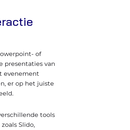
ractie
owerpoint- of
e presentaties van
het evenement
, er op het juiste
eeld.
erschillende tools
zoals Slido,