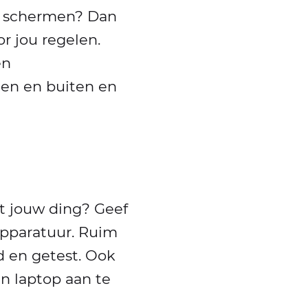
e schermen? Dan
r jou regelen.
en
en en buiten en
et jouw ding? Geef
apparatuur. Ruim
 en getest. Ook
en laptop aan te