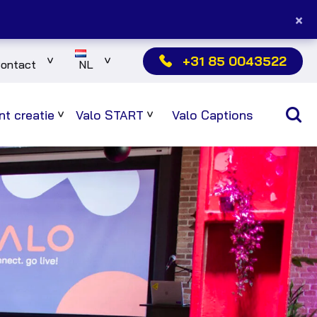
×
+31 85 0043522
ontact
NL
Sub
Sub
menu
menu
t creatie
Valo START
Valo Captions
Sub
Sub
menu
menu