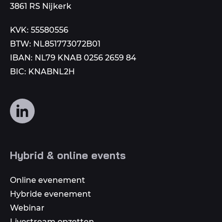
3861 RS Nijkerk
KVK: 55580556
BTW: NL851773072B01
IBAN: NL79 KNAB 0256 2659 84
BIC: KNABNL2H
Volg
ons
op
social
Hybrid & online events
media
Online evenement
Hybride evenement
Webinar
Livestream opzetten