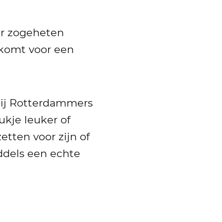
ar zogeheten
jkomt voor een
bij Rotterdammers
kje leuker of
tten voor zijn of
ddels een echte