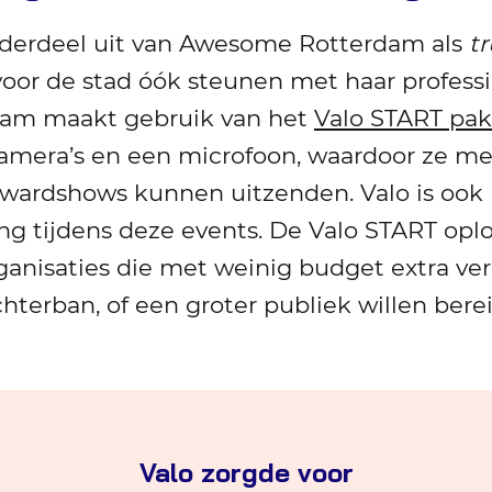
nderdeel uit van Awesome Rotterdam als
t
voor de stad óók steunen met haar professi
am maakt gebruik van het
Valo START pa
amera’s en een microfoon, waardoor ze m
awardshows kunnen uitzenden. Valo is ook 
ng tijdens deze events. De Valo START oplos
rganisaties die met weinig budget extra ve
hterban, of een groter publiek willen bere
Valo zorgde voor