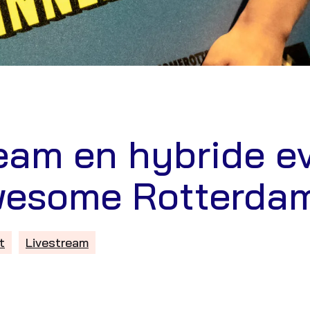
eam en hybride e
wesome Rotterda
t
Livestream