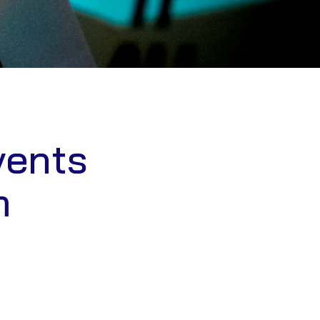
vents
m