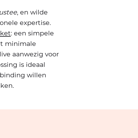
rustee
, en wilde
onele expertise.
kket
: een simpele
et minimale
live aanwezig voor
sing is ideaal
rbinding willen
iken.