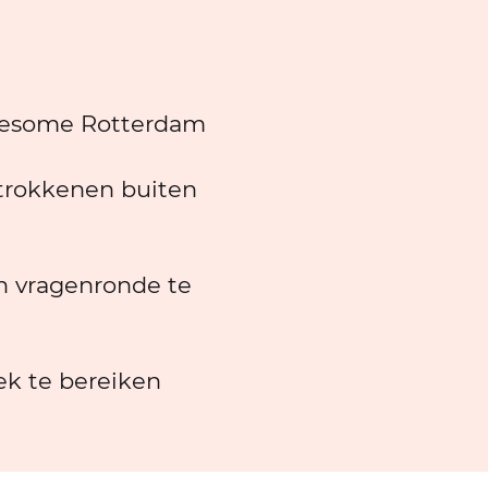
wesome Rotterdam
etrokkenen buiten
en vragenronde te
ek te bereiken