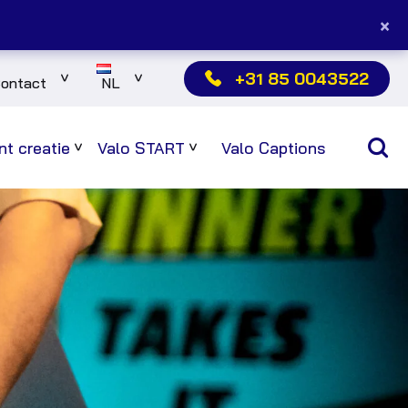
×
+31 85 0043522
ontact
NL
Sub
Sub
menu
menu
t creatie
Valo START
Valo Captions
Sub
Sub
menu
menu