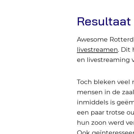
Resultaat
Awesome Rotterda
livestreamen
. Dit
en livestreaming 
Toch bleken veel 
mensen in de zaal
inmiddels is geëm
een paar trotse o
hun zoon werd ver
Ook geïnteressee