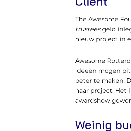
Cliënt
categorie:
The Awesome Found
trustees
geld inle
nieuw project in e
Awesome Rotterdam
ideeën mogen pitc
beter te maken. D
haar project. Het
awardshow gewor
Weinig bu