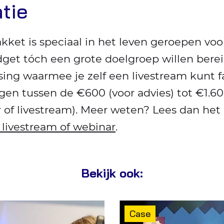
atie
ket is speciaal in het leven geroepen voor
get tóch een grote doelgroep willen berei
ing waarmee je zelf een livestream kunt fa
gen tussen de €600 (voor advies) tot €1.60
of livestream). Meer weten? Lees dan het 
 livestream of webinar
.
Bekijk ook:
Type
Case