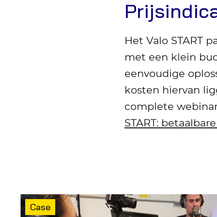
Prijsindic
Het Valo START pak
met een klein bud
eenvoudige oploss
kosten hiervan lig
complete webinar 
START: betaalbare
Type
Case