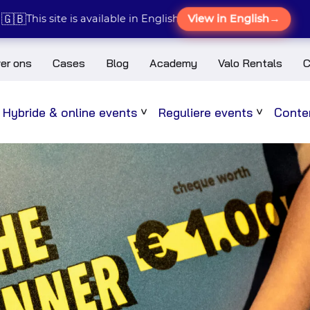
🇬🇧
View in English
→
This site is available in English
er ons
Cases
Blog
Academy
Valo Rentals
C
Hybride & online events
Reguliere events
Conten
Sub
Sub
menu
menu