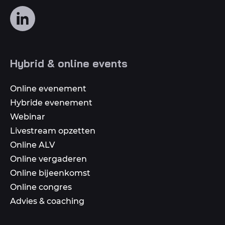
Volg
ons
op
social
Hybrid & online events
media
Online evenement
Hybride evenement
Webinar
Livestream opzetten
Online ALV
Online vergaderen
Online bijeenkomst
Online congres
Advies & coaching