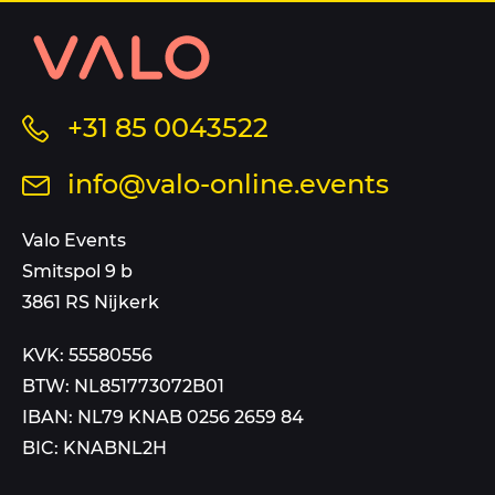
Contact
informatie
en
sitemap
Bel
+31 85 0043522
ons
Stuur
info@valo-online.events
op
een
dit
mail
Valo Events
nummer
aan
Smitspol 9 b
3861 RS Nijkerk
KVK: 55580556
BTW: NL851773072B01
IBAN: NL79 KNAB 0256 2659 84
BIC: KNABNL2H