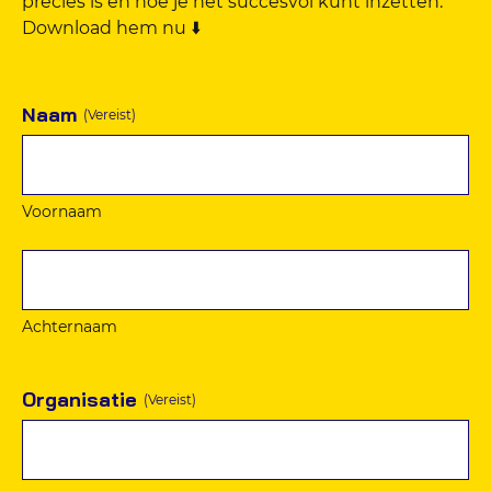
precies is en hoe je het succesvol kunt inzetten.
Download hem nu ⬇️
Naam
(Vereist)
Voornaam
Achternaam
Organisatie
(Vereist)