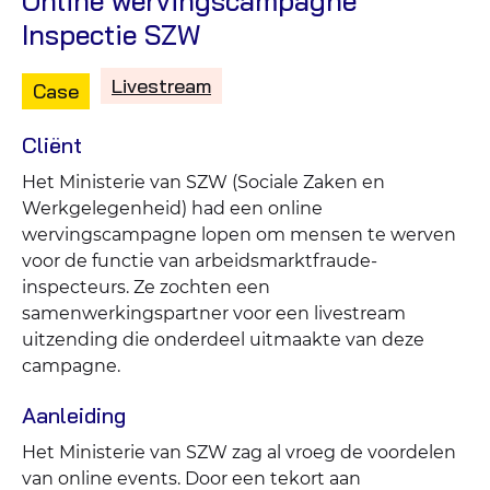
Online wervingscampagne
Inspectie SZW
Livestream
Type
Gepost
Case
content:
in
de
Cliënt
categorie:
Het Ministerie van SZW (Sociale Zaken en
Werkgelegenheid) had een online
wervingscampagne lopen om mensen te werven
voor de functie van arbeidsmarktfraude-
inspecteurs. Ze zochten een
samenwerkingspartner voor een livestream
uitzending die onderdeel uitmaakte van deze
campagne.
Aanleiding
Het Ministerie van SZW zag al vroeg de voordelen
van online events. Door een tekort aan