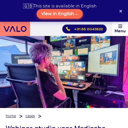
🇬🇧
This site is available in English
×
View in English
→
Hoofdmenu
+31 85 0043522
Menu
overslaan
home
cases