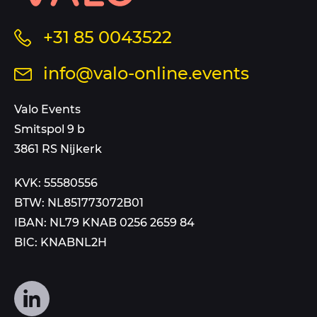
en
sitemap
Bel
+31 85 0043522
ons
Stuur
info@valo-online.events
op
een
dit
mail
Valo Events
nummer
aan
Smitspol 9 b
3861 RS Nijkerk
KVK: 55580556
BTW: NL851773072B01
IBAN: NL79 KNAB 0256 2659 84
BIC: KNABNL2H
Volg
ons