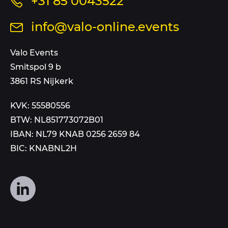
Bel
+31 85 0043522
ons
Stuur
info@valo-online.events
op
een
dit
mail
Valo Events
nummer
aan
Smitspol 9 b
3861 RS Nijkerk
KVK: 55580556
BTW: NL851773072B01
IBAN: NL79 KNAB 0256 2659 84
BIC: KNABNL2H
Volg
ons
op
social