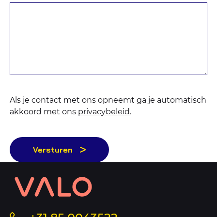
Als je contact met ons opneemt ga je automatisch
akkoord met ons
privacybeleid
.
Versturen
Contact
informatie
en
sitemap