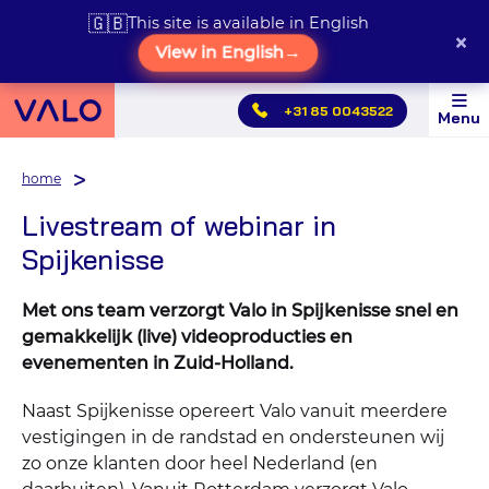
🇬🇧
This site is available in English
×
View in English
→
Hoofdmenu
+31 85 0043522
Menu
overslaan
home
Livestream of webinar in
Spijkenisse
Met ons team verzorgt Valo in Spijkenisse snel en
gemakkelijk (live) videoproducties en
evenementen in Zuid-Holland.
Naast Spijkenisse opereert Valo vanuit meerdere
vestigingen in de randstad en ondersteunen wij
zo onze klanten door heel Nederland (en