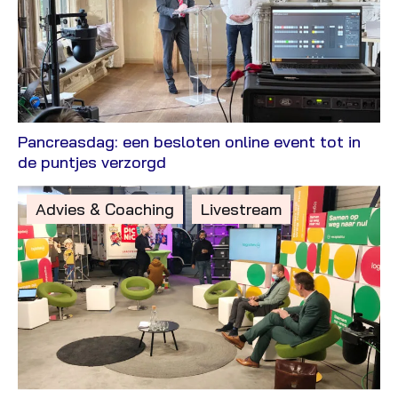
categorie:
Pancreasdag: een besloten online event tot in
Bekijk
de puntjes verzorgd
Case
Gepost
Advies & Coaching
Livestream
in
de
categorie: