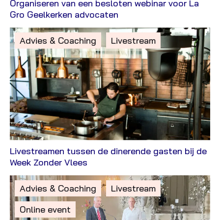
Organiseren van een besloten webinar voor La
Bekijk
Gro Geelkerken advocaten
Case
Gepost
Advies & Coaching
Livestream
in
de
categorie:
Livestreamen tussen de dinerende gasten bij de
Bekijk
Week Zonder Vlees
Case
Gepost
Advies & Coaching
Livestream
in
Online event
de