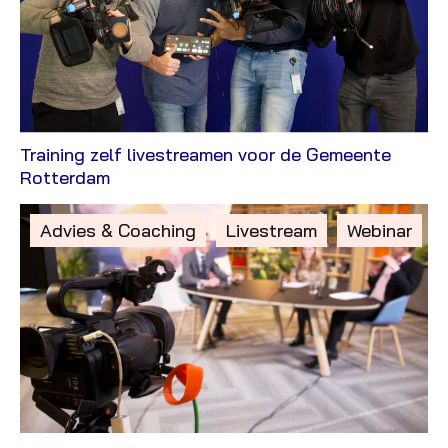
Training zelf livestreamen voor de Gemeente
Bekijk
Rotterdam
Case
Gepost
Advies & Coaching
Livestream
Webinar
in
de
categorie: