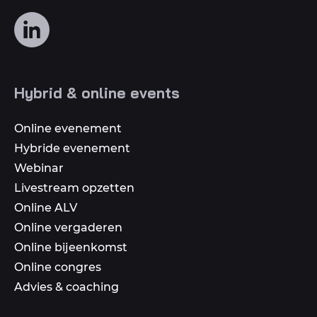
Volg
ons
op
social
Hybrid & online events
media
Online evenement
Hybride evenement
Webinar
Livestream opzetten
Online ALV
Online vergaderen
Online bijeenkomst
Online congres
Advies & coaching