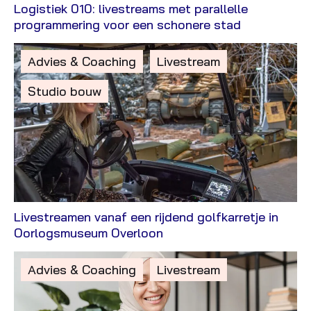
Logistiek 010: livestreams met parallelle
Bekijk
programmering voor een schonere stad
Case
Gepost
Advies & Coaching
Livestream
in
Studio bouw
de
categorie:
Livestreamen vanaf een rijdend golfkarretje in
Bekijk
Oorlogsmuseum Overloon
Case
Gepost
Advies & Coaching
Livestream
in
de