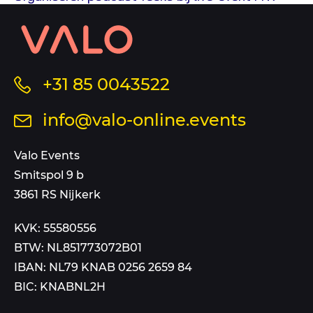
Case
Contact
informatie
en
sitemap
Bel
+31 85 0043522
ons
Stuur
info@valo-online.events
op
een
dit
mail
Valo Events
nummer
aan
Smitspol 9 b
3861 RS Nijkerk
KVK: 55580556
BTW: NL851773072B01
IBAN: NL79 KNAB 0256 2659 84
BIC: KNABNL2H