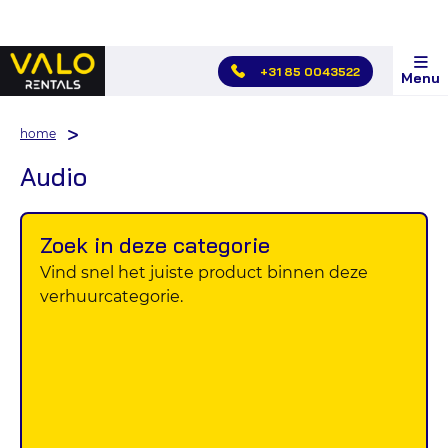
Hoofdmenu
+31 85 0043522
Menu
overslaan
home
Audio
Zoek in deze categorie
Vind snel het juiste product binnen deze
verhuurcategorie.