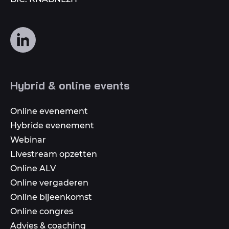
Volg
ons
op
social
Hybrid & online events
media
Online evenement
Hybride evenement
Webinar
Livestream opzetten
Online ALV
Online vergaderen
Online bijeenkomst
Online congres
Advies & coaching