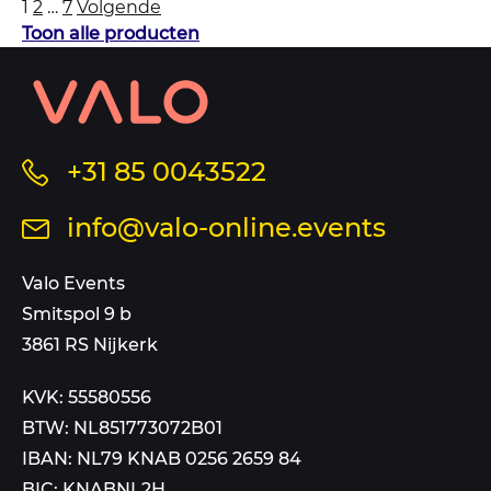
Berichten
1
2
…
7
Volgende
paginering
Toon alle producten
Contact
informatie
en
sitemap
Bel
+31 85 0043522
ons
Stuur
info@valo-online.events
op
een
dit
mail
Valo Events
nummer
aan
Smitspol 9 b
3861 RS Nijkerk
KVK: 55580556
BTW: NL851773072B01
IBAN: NL79 KNAB 0256 2659 84
BIC: KNABNL2H