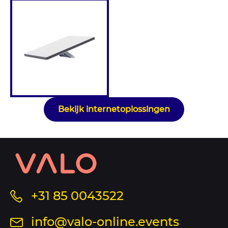
Bekijk internetoplossingen
Contact
informatie
en
sitemap
Bel
+31 85 0043522
ons
Stuur
info@valo-online.events
op