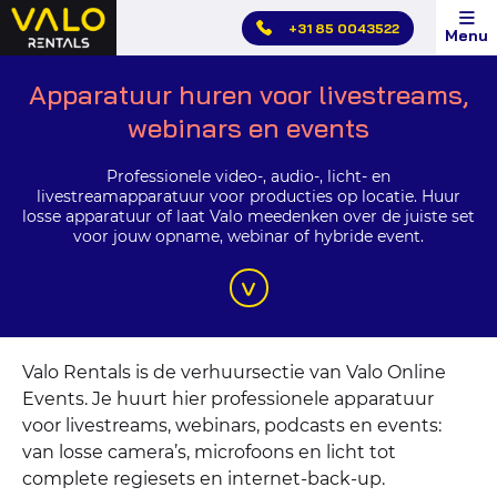
Hoofdmenu
+31 85 0043522
Menu
overslaan
Apparatuur
Apparatuur huren voor livestreams,
huren
webinars en events
voor
livestreams,
Professionele video-, audio-, licht- en
livestreamapparatuur voor producties op locatie. Huur
webinars
losse apparatuur of laat Valo meedenken over de juiste set
en
voor jouw opname, webinar of hybride event.
events
Valo Rentals is de verhuursectie van Valo Online
Events. Je huurt hier professionele apparatuur
voor livestreams, webinars, podcasts en events:
van losse camera’s, microfoons en licht tot
complete regiesets en internet-back-up.