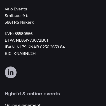
een
dit
mail
Valo Events
nummer
aan
Smitspol 9 b
3861 RS Nijkerk
KVK: 55580556
BTW: NL851773072B01
IBAN: NL79 KNAB 0256 2659 84
BIC: KNABNL2H
Volg
ons
op
social
Hybrid & online events
media
Online evenement