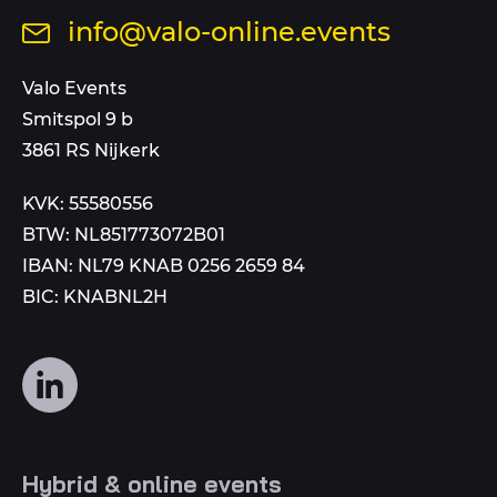
ons
Stuur
info@valo-online.events
op
een
dit
mail
Valo Events
nummer
aan
Smitspol 9 b
3861 RS Nijkerk
KVK: 55580556
BTW: NL851773072B01
IBAN: NL79 KNAB 0256 2659 84
BIC: KNABNL2H
Volg
ons
op
social
Hybrid & online events
media