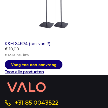
K&M 24624 (set van 2)
€ 10,00
€ 12,10 incl. btw
Voeg toe aan aanvraag
Toon alle producten
Contact
informatie
en
sitemap
Bel
+31 85 0043522