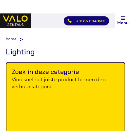
Hoofdmenu
+31 85 0043522
Menu
overslaan
home
Lighting
Zoek in deze categorie
Vind snel het juiste product binnen deze
verhuurcategorie.