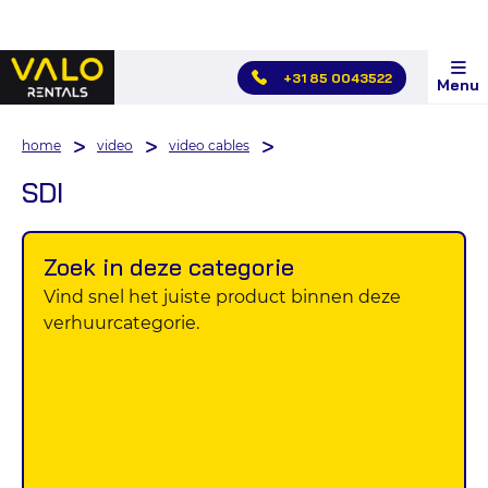
Hoofdmenu
+31 85 0043522
Menu
overslaan
home
video
video cables
SDI
Zoek in deze categorie
Vind snel het juiste product binnen deze
verhuurcategorie.