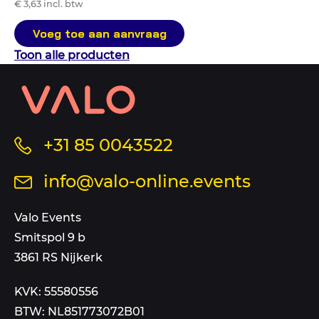
€ 3,63 incl. btw
Voeg toe aan aanvraag
Toon alle producten
Contact
informatie
en
sitemap
Bel
+31 85 0043522
ons
Stuur
info@valo-online.events
op
een
dit
mail
Valo Events
nummer
aan
Smitspol 9 b
3861 RS Nijkerk
KVK: 55580556
BTW: NL851773072B01