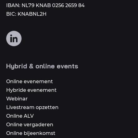
IBAN: NL79 KNAB 0256 2659 84
BIC: KNABNL2H
Volg
ons
op
social
Hybrid & online events
media
Online evenement
Hybride evenement
Webinar
Livestream opzetten
Online ALV
Online vergaderen
Online bijeenkomst