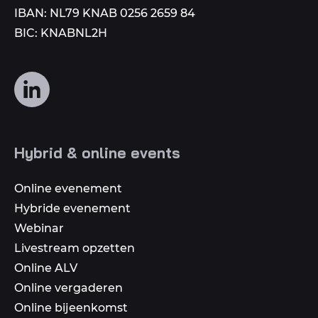
IBAN: NL79 KNAB 0256 2659 84
BIC: KNABNL2H
Volg
ons
op
social
Hybrid & online events
media
Online evenement
Hybride evenement
Webinar
Livestream opzetten
Online ALV
Online vergaderen
Online bijeenkomst