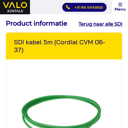
Hoofdmenu
+31 85 0043522
Menu
overslaan
Product informatie
Terug naar alle SDI
SDI kabel 5m (Cordial CVM 06-
37)