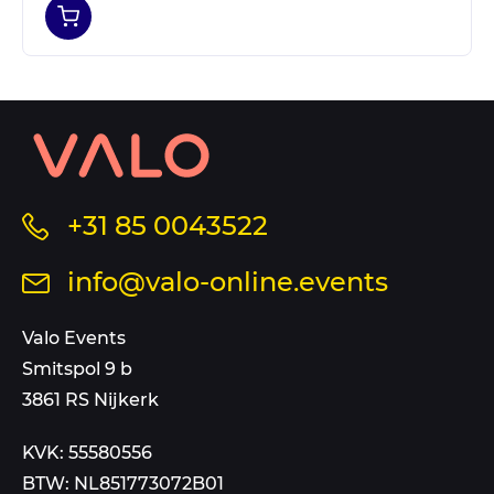
Contact
informatie
en
sitemap
Bel
+31 85 0043522
ons
Stuur
info@valo-online.events
op
een
dit
mail
Valo Events
nummer
aan
Smitspol 9 b
3861 RS Nijkerk
KVK: 55580556
BTW: NL851773072B01