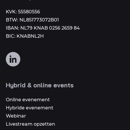
KVK: 55580556
BTW: NL851773072B01
IBAN: NL79 KNAB 0256 2659 84
BIC: KNABNL2H
Volg
ons
op
social
Hybrid & online events
media
Online evenement
Hybride evenement
Webinar
Livestream opzetten