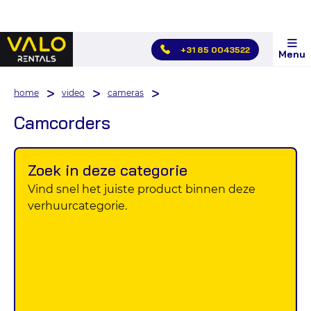
Hoofdmenu
+31 85 0043522
Menu
overslaan
home
video
cameras
Camcorders
Zoek in deze categorie
Vind snel het juiste product binnen deze
verhuurcategorie.