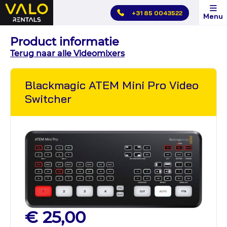
Hoofdmenu
+31 85 0043522
Menu
overslaan
Product informatie
Terug naar alle Videomixers
Blackmagic ATEM Mini Pro Video
Switcher
€ 25,00