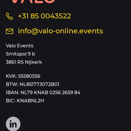
en
sitemap
Bel
+31 85 0043522
ons
Stuur
info@valo-online.events
op
een
dit
mail
Valo Events
nummer
aan
Smitspol 9 b
3861 RS Nijkerk
KVK: 55580556
BTW: NL851773072B01
IBAN: NL79 KNAB 0256 2659 84
BIC: KNABNL2H
Volg
ons