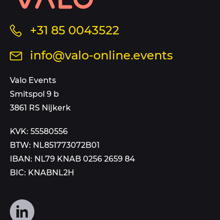
informatie
en
sitemap
Bel
+31 85 0043522
ons
Stuur
info@valo-online.events
op
een
dit
mail
Valo Events
nummer
aan
Smitspol 9 b
3861 RS Nijkerk
KVK: 55580556
BTW: NL851773072B01
IBAN: NL79 KNAB 0256 2659 84
BIC: KNABNL2H
Volg
ons