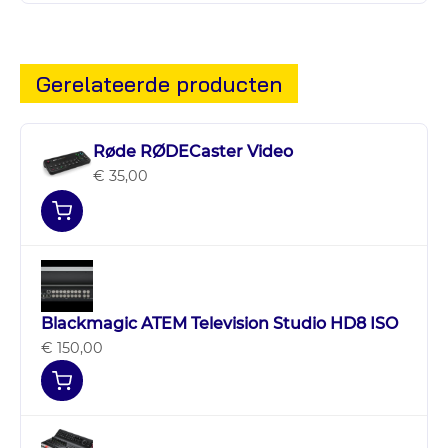
Gerelateerde producten
Røde RØDECaster Video
€ 35,00
Blackmagic ATEM Television Studio HD8 ISO
€ 150,00