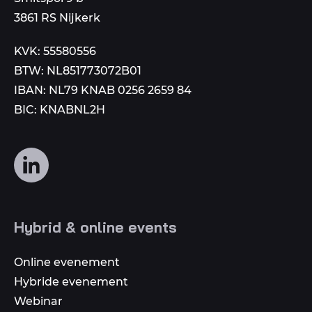
aan
3861 RS Nijkerk
KVK: 55580556
BTW: NL851773072B01
IBAN: NL79 KNAB 0256 2659 84
BIC: KNABNL2H
Volg
ons
op
social
Hybrid & online events
media
Online evenement
Hybride evenement
Webinar