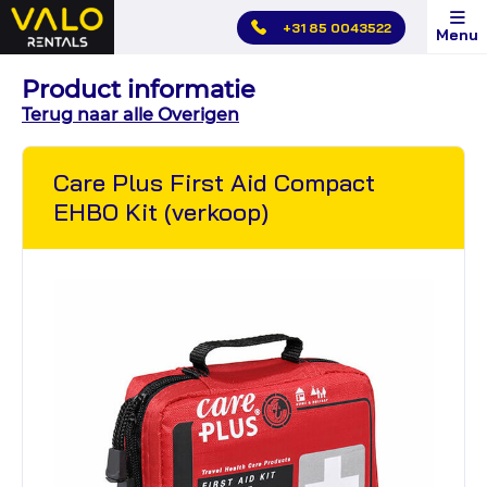
Hoofdmenu
+31 85 0043522
Menu
overslaan
Product informatie
Terug naar alle Overigen
Care Plus First Aid Compact
EHBO Kit (verkoop)