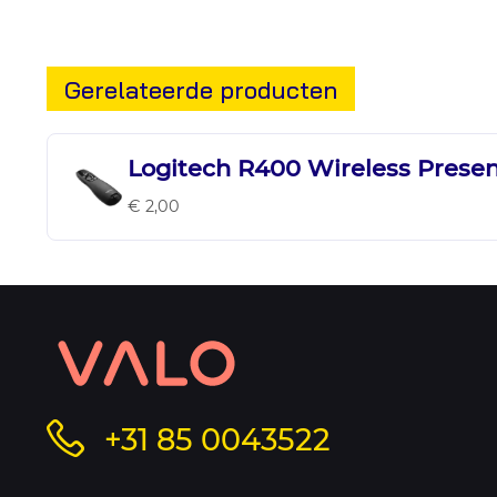
Gerelateerde producten
Logitech R400 Wireless Prese
€ 2,00
Contact
informatie
Bel
+31 85 0043522
en
ons