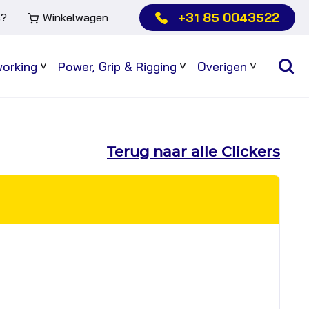
+31 85 0043522
s?
Winkelwagen
working
Power, Grip & Rigging
Overigen
Sub
Sub
Sub
menu
menu
menu
Terug naar alle Clickers