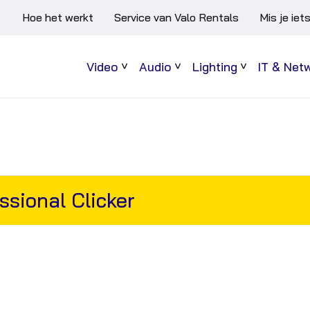
Hoe het werkt
Service van Valo Rentals
Mis je iet
Video
Audio
Lighting
IT & Net
Sub
Sub
Sub
menu
menu
menu
sional Clicker