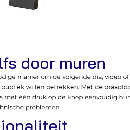
elfs door muren
dige manier om de volgende dia, video of a
n publiek willen betrekken. Met de draadl
s met één druk op de knop eenvoudig hun 
chnische problemen.
ionaliteit