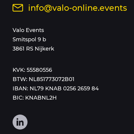
op
sitemap
Stuur
info@valo-online.events
dit
een
nummer
mail
Valo Events
aan
Smitspol 9 b
3861 RS Nijkerk
KVK: 55580556
BTW: NL851773072B01
IBAN: NL79 KNAB 0256 2659 84
BIC: KNABNL2H
Volg
ons