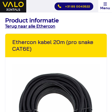
Hoofdmenu
+31 85 0043522
Menu
overslaan
Product informatie
Terug naar alle Ethercon
Ethercon kabel 20m (pro snake
CAT6E)