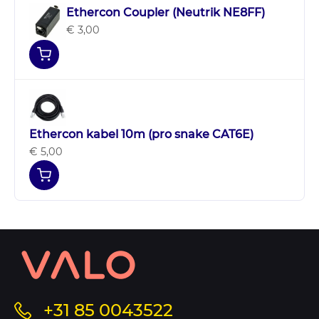
Ethercon Coupler (Neutrik NE8FF)
€ 3,00
Ethercon kabel 10m (pro snake CAT6E)
€ 5,00
Contact
informatie
en
sitemap
Bel
+31 85 0043522