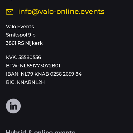
ons
Stuur
info@valo-online.events
op
een
dit
mail
Valo Events
nummer
aan
Smitspol 9 b
3861 RS Nijkerk
KVK: 55580556
BTW: NL851773072B01
IBAN: NL79 KNAB 0256 2659 84
BIC: KNABNL2H
Volg
ons
op
social
Hybrid & online events