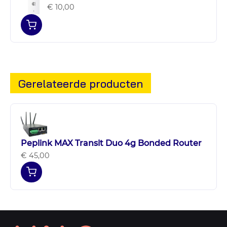
€ 10,00
Gerelateerde producten
Peplink MAX Transit Duo 4g Bonded Router
€ 45,00
Contact