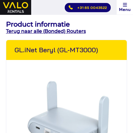
Hoofdmenu
+31 85 0043522
Menu
overslaan
Product informatie
Terug naar alle (Bonded) Routers
GL.iNet Beryl (GL-MT3000)