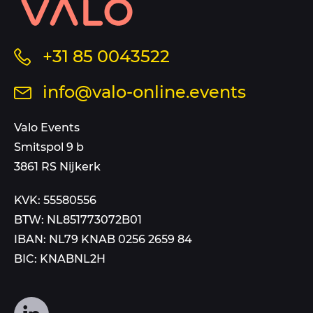
informatie
en
sitemap
Bel
+31 85 0043522
ons
Stuur
info@valo-online.events
op
een
dit
mail
Valo Events
nummer
aan
Smitspol 9 b
3861 RS Nijkerk
KVK: 55580556
BTW: NL851773072B01
IBAN: NL79 KNAB 0256 2659 84
BIC: KNABNL2H
Volg