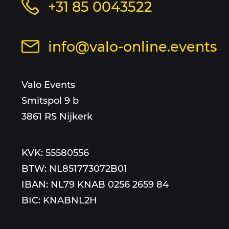
Bel
+31 85 0043522
en
ons
op
sitemap
Stuur
info@valo-online.events
dit
een
nummer
mail
Valo Events
aan
Smitspol 9 b
3861 RS Nijkerk
KVK: 55580556
BTW: NL851773072B01
IBAN: NL79 KNAB 0256 2659 84
BIC: KNABNL2H