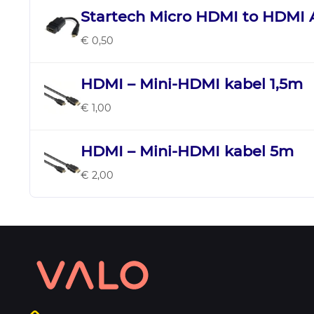
Startech Micro HDMI to HDMI 
€ 0,50
HDMI – Mini-HDMI kabel 1,5m
€ 1,00
HDMI – Mini-HDMI kabel 5m
€ 2,00
Contact
informatie