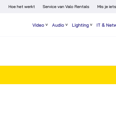
Hoe het werkt
Service van Valo Rentals
Mis je iet
Video
Audio
Lighting
IT & Net
Sub
Sub
Sub
menu
menu
menu