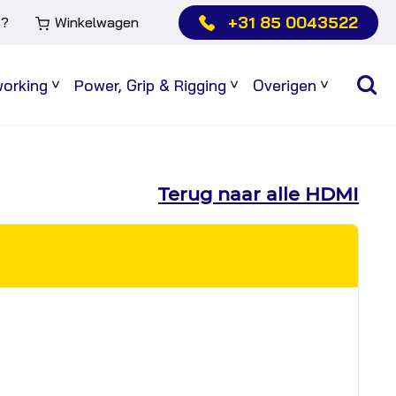
+31 85 0043522
s?
Winkelwagen
working
Power, Grip & Rigging
Overigen
Sub
Sub
Sub
menu
menu
menu
Terug naar alle HDMI