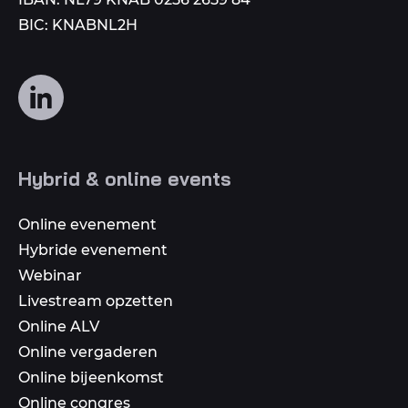
BIC: KNABNL2H
Volg
ons
op
social
Hybrid & online events
media
Online evenement
Hybride evenement
Webinar
Livestream opzetten
Online ALV
Online vergaderen
Online bijeenkomst
Online congres