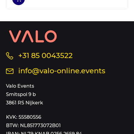
Contact
informatie
en
sitemap
Bel
+31 85 0043522
ons
Stuur
info@valo-online.events
op
een
dit
mail
Valo Events
nummer
aan
Smitspol 9 b
3861 RS Nijkerk
KVK: 55580556
BTW: NL851773072B01
IBAN: NL79 KNAB 0256 2659 84