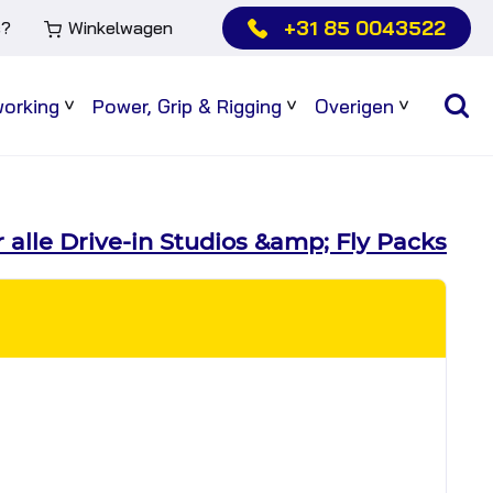
+31 85 0043522
s?
Winkelwagen
working
Power, Grip & Rigging
Overigen
Sub
Sub
Sub
menu
menu
menu
 alle Drive-in Studios &amp; Fly Packs