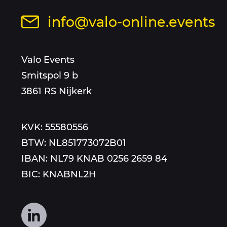
op
sitemap
Stuur
info@valo-online.events
dit
een
nummer
mail
Valo Events
aan
Smitspol 9 b
3861 RS Nijkerk
KVK: 55580556
BTW: NL851773072B01
IBAN: NL79 KNAB 0256 2659 84
BIC: KNABNL2H
Volg
ons