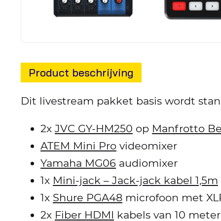
Product beschrijving
Dit livestream pakket basis wordt sta
2x
JVC GY-HM250
op
Manfrotto Be
ATEM Mini Pro
videomixer
Yamaha MG06
audiomixer
1x
Mini-jack – Jack-jack kabel 1,5m
1x
Shure PGA48
microfoon met XL
2x
Fiber HDMI
kabels van 10 meter