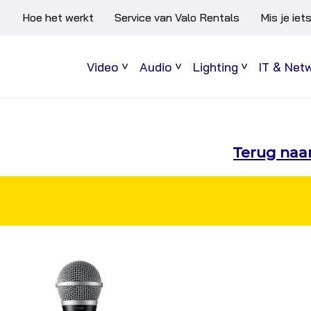
Hoe het werkt
Service van Valo Rentals
Mis je iet
Video
Audio
Lighting
IT & Net
Sub
Sub
Sub
menu
menu
menu
Terug naar