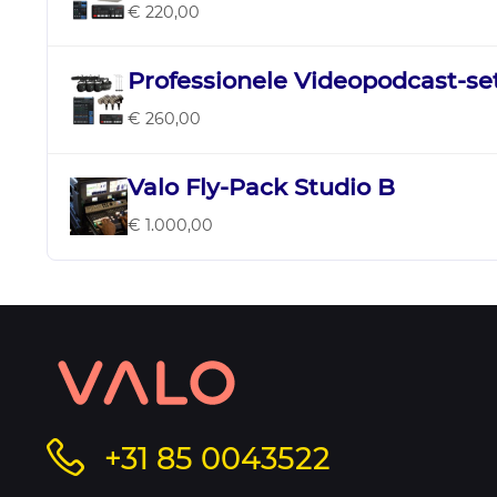
€ 220,00
Professionele Videopodcast-se
€ 260,00
Valo Fly-Pack Studio B
€ 1.000,00
Contact
informatie
Bel
+31 85 0043522
en
ons