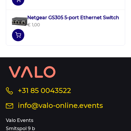
Netgear GS305 5-port Ethernet Switch
€ 1,00
Contact
informatie
en
sitemap
Bel
+31 85 0043522
ons
Stuur
info@valo-online.events
op
een
dit
mail
Valo Events
nummer
aan
Smitspol 9 b