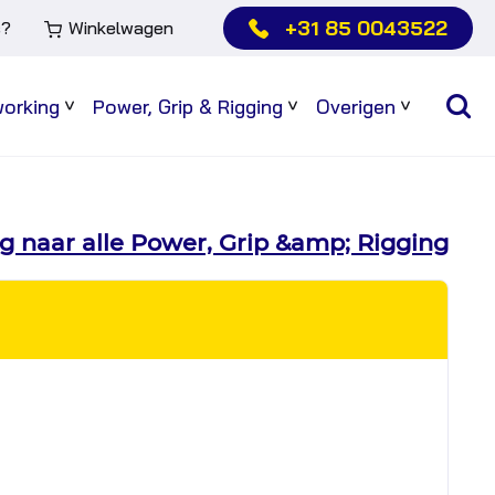
+31 85 0043522
s?
Winkelwagen
working
Power, Grip & Rigging
Overigen
Sub
Sub
Sub
menu
menu
menu
g naar alle Power, Grip &amp; Rigging