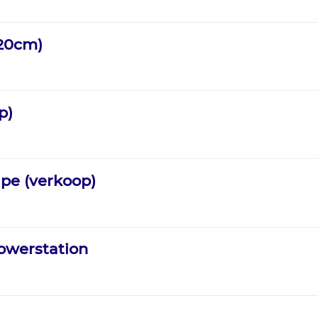
120cm)
p)
ape (verkoop)
Powerstation