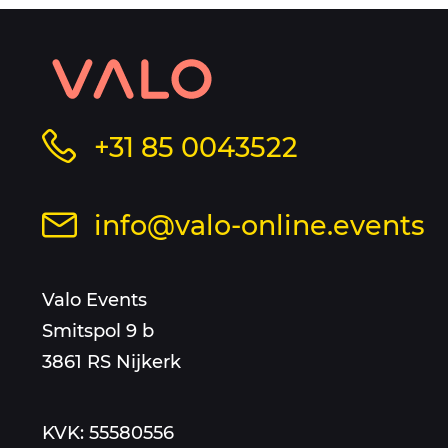
Contact
informatie
Bel
+31 85 0043522
en
ons
op
sitemap
Stuur
info@valo-online.events
dit
een
nummer
mail
Valo Events
aan
Smitspol 9 b
3861 RS Nijkerk
KVK: 55580556