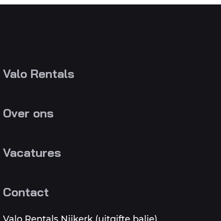
Valo Rentals
Over ons
Vacatures
Contact
Valo Rentals Nijkerk (uitgifte balie)