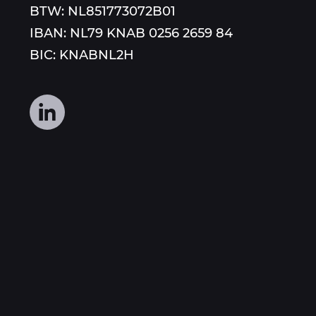
BTW: NL851773072B01
IBAN: NL79 KNAB 0256 2659 84
BIC: KNABNL2H
Volg
ons
op
social
media