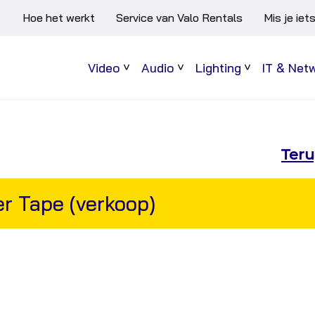
Hoe het werkt
Service van Valo Rentals
Mis je iet
Video
Audio
Lighting
IT & Net
Sub
Sub
Sub
menu
menu
menu
Teru
r Tape (verkoop)