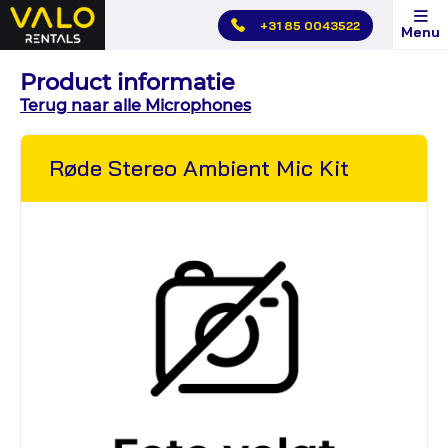
Hoofdmenu
+31 85 0043522
Menu
overslaan
Product informatie
Terug naar alle Microphones
Røde Stereo Ambient Mic Kit