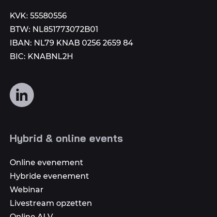
KVK: 55580556
BTW: NL851773072B01
IBAN: NL79 KNAB 0256 2659 84
BIC: KNABNL2H
Volg
ons
op
social
Hybrid & online events
media
Online evenement
Hybride evenement
Webinar
Livestream opzetten
Online ALV