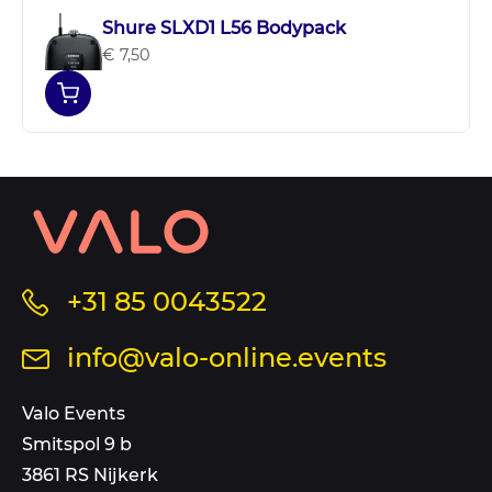
Shure SLXD1 L56 Bodypack
€ 7,50
Contact
informatie
en
sitemap
Bel
+31 85 0043522
ons
Stuur
info@valo-online.events
op
een
dit
mail
Valo Events
nummer
aan
Smitspol 9 b
3861 RS Nijkerk