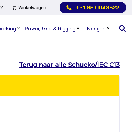
+31 85 0043522
s?
Winkelwagen
working
Power, Grip & Rigging
Overigen
Sub
Sub
Sub
menu
menu
menu
Terug naar alle Schucko/IEC C13