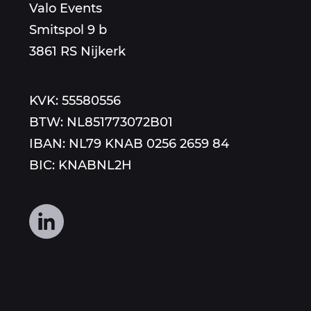
Valo Events
aan
Smitspol 9 b
3861 RS Nijkerk
KVK: 55580556
BTW: NL851773072B01
IBAN: NL79 KNAB 0256 2659 84
BIC: KNABNL2H
Volg
ons
op
social
media