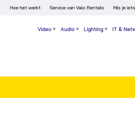
Hoe het werkt
Service van Valo Rentals
Mis je iet
Video
Audio
Lighting
IT & Net
Sub
Sub
Sub
menu
menu
menu