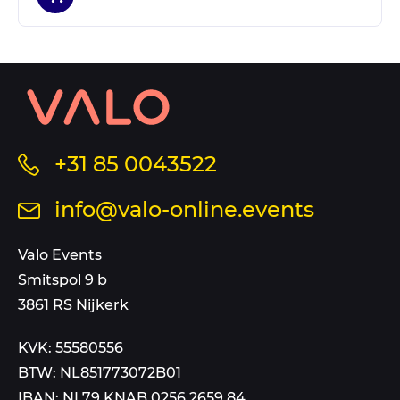
Contact
informatie
en
sitemap
Bel
+31 85 0043522
ons
Stuur
info@valo-online.events
op
een
dit
mail
Valo Events
nummer
aan
Smitspol 9 b
3861 RS Nijkerk
KVK: 55580556
BTW: NL851773072B01
IBAN: NL79 KNAB 0256 2659 84