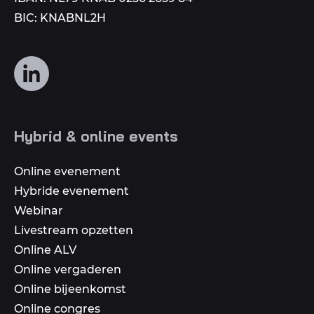
BIC: KNABNL2H
Volg
ons
op
social
Hybrid & online events
media
Online evenement
Hybride evenement
Webinar
Livestream opzetten
Online ALV
Online vergaderen
Online bijeenkomst
Online congres