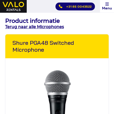
Hoofdmenu
+31 85 0043522
Menu
overslaan
Product informatie
Terug naar alle Microphones
Shure PGA48 Switched
Microphone