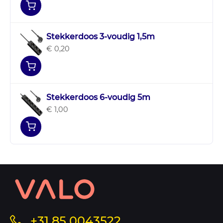
Stekkerdoos 3-voudig 1,5m
€ 0,20
Stekkerdoos 6-voudig 5m
€ 1,00
Contact
informatie
en
sitemap
Bel
+31 85 0043522