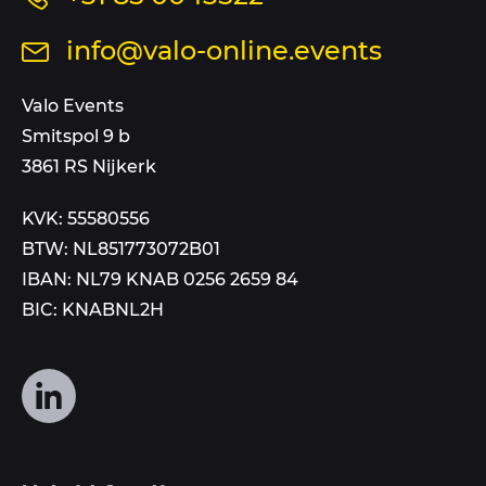
ons
Stuur
info@valo-online.events
op
een
dit
mail
Valo Events
nummer
aan
Smitspol 9 b
3861 RS Nijkerk
KVK: 55580556
BTW: NL851773072B01
IBAN: NL79 KNAB 0256 2659 84
BIC: KNABNL2H
Volg
ons
op
social