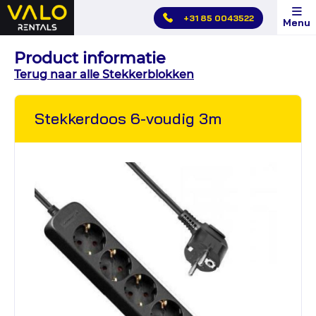
Hoofdmenu
+31 85 0043522
Menu
overslaan
Product informatie
Terug naar alle Stekkerblokken
Stekkerdoos 6-voudig 3m