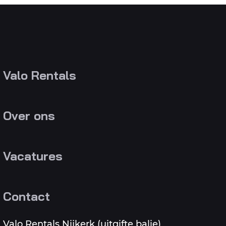
Valo Rentals
Over ons
Vacatures
Contact
Valo Rentals Nijkerk (uitgifte balie)