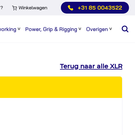
+31 85 0043522
s?
Winkelwagen
working
Power, Grip & Rigging
Overigen
Sub
Sub
Sub
menu
menu
menu
Terug naar alle XLR