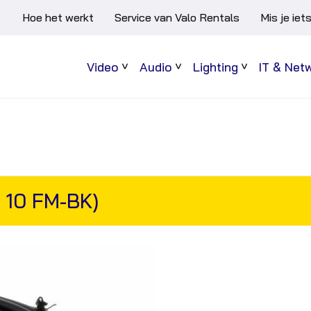
Hoe het werkt
Service van Valo Rentals
Mis je iet
Video
Audio
Lighting
IT & Net
Sub
Sub
Sub
menu
menu
menu
 10 FM-BK)