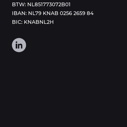
BTW: NL851773072B01
IBAN: NL79 KNAB 0256 2659 84
BIC: KNABNL2H
Volg
ons
op
social
media