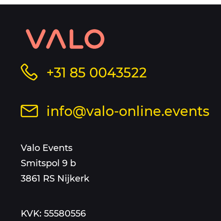
Contact
informatie
Bel
+31 85 0043522
en
ons
op
sitemap
Stuur
info@valo-online.events
dit
een
nummer
mail
Valo Events
aan
Smitspol 9 b
3861 RS Nijkerk
KVK: 55580556