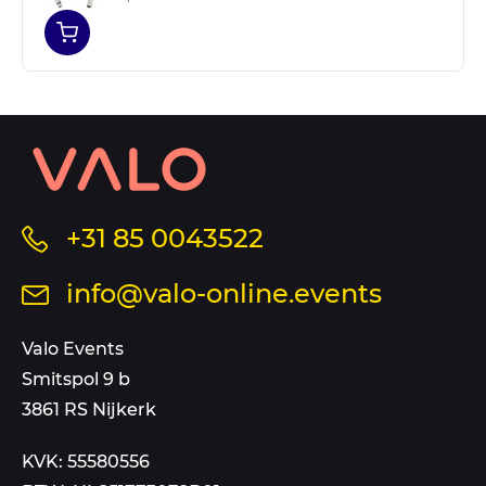
Contact
informatie
en
sitemap
Bel
+31 85 0043522
ons
Stuur
info@valo-online.events
op
een
dit
mail
Valo Events
nummer
aan
Smitspol 9 b
3861 RS Nijkerk
KVK: 55580556