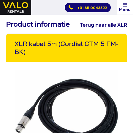
Hoofdmenu
+31 85 0043522
Menu
overslaan
Product informatie
Terug naar alle XLR
XLR kabel 5m (Cordial CTM 5 FM-
BK)