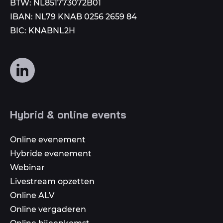
BTW: NL851773072B01
IBAN: NL79 KNAB 0256 2659 84
BIC: KNABNL2H
Volg
ons
op
social
Hybrid & online events
media
Online evenement
Hybride evenement
Webinar
Livestream opzetten
Online ALV
Online vergaderen