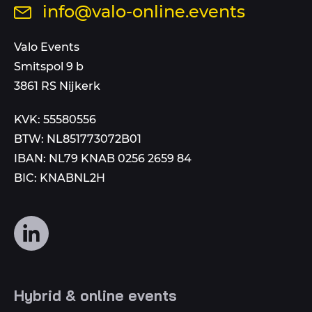
Stuur
info@valo-online.events
op
een
dit
mail
Valo Events
nummer
aan
Smitspol 9 b
3861 RS Nijkerk
KVK: 55580556
BTW: NL851773072B01
IBAN: NL79 KNAB 0256 2659 84
BIC: KNABNL2H
Volg
ons
op
social
Hybrid & online events
media