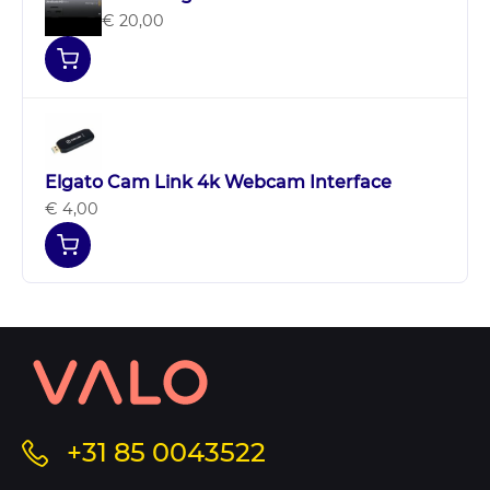
€ 20,00
Elgato Cam Link 4k Webcam Interface
€ 4,00
Contact
informatie
en
sitemap
Bel
+31 85 0043522
ons