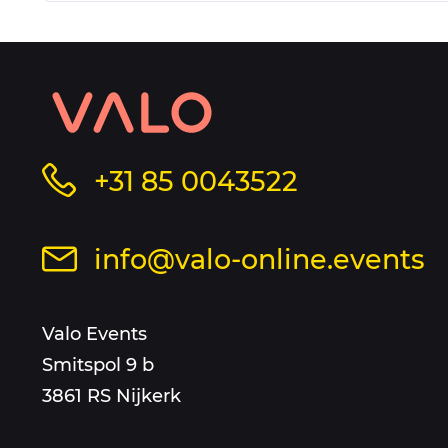
Contact
informatie
Bel
+31 85 0043522
en
ons
op
sitemap
Stuur
info@valo-online.events
dit
een
nummer
mail
Valo Events
aan
Smitspol 9 b
3861 RS Nijkerk