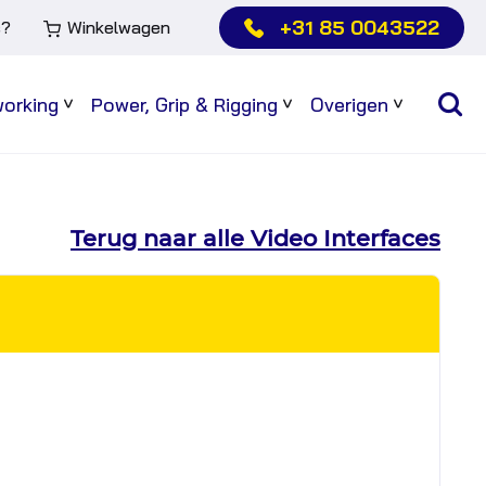
+31 85 0043522
s?
Winkelwagen
working
Power, Grip & Rigging
Overigen
Sub
Sub
Sub
menu
menu
menu
Terug naar alle Video Interfaces