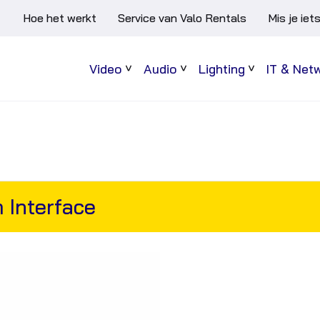
Hoe het werkt
Service van Valo Rentals
Mis je iet
Video
Audio
Lighting
IT & Net
Sub
Sub
Sub
menu
menu
menu
 Interface