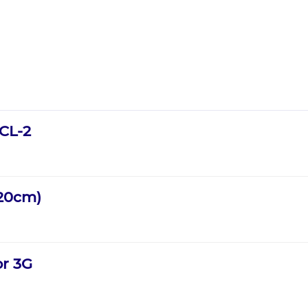
 CL-2
120cm)
or 3G