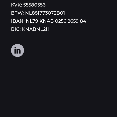
KVK: 55580556
BTW: NL851773072B01
IBAN: NL79 KNAB 0256 2659 84
BIC: KNABNL2H
Volg
ons
op
social
media