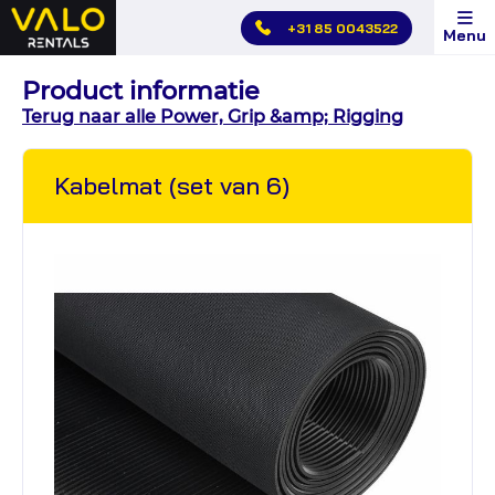
Hoofdmenu
+31 85 0043522
Menu
overslaan
Product informatie
Terug naar alle Power, Grip &amp; Rigging
Kabelmat (set van 6)