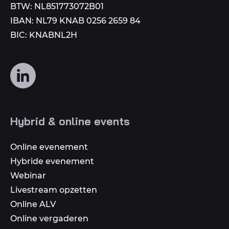
BTW: NL851773072B01
IBAN: NL79 KNAB 0256 2659 84
BIC: KNABNL2H
Volg
ons
op
social
Hybrid & online events
media
Online evenement
Hybride evenement
Webinar
Livestream opzetten
Online ALV
Online vergaderen