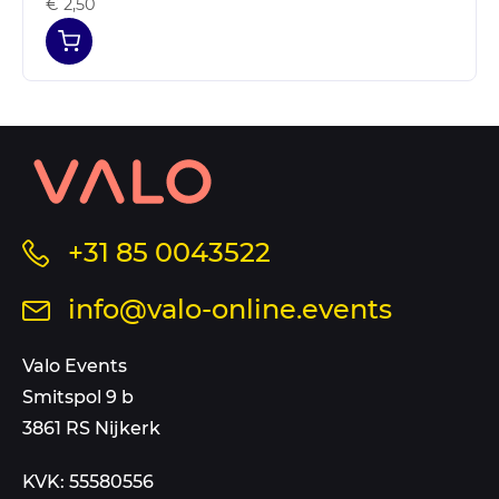
€ 2,50
Contact
informatie
en
sitemap
Bel
+31 85 0043522
ons
Stuur
info@valo-online.events
op
een
dit
mail
Valo Events
nummer
aan
Smitspol 9 b
3861 RS Nijkerk
KVK: 55580556