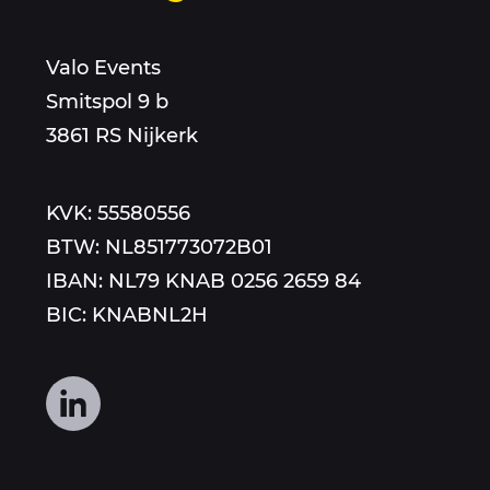
een
nummer
mail
Valo Events
aan
Smitspol 9 b
3861 RS Nijkerk
KVK: 55580556
BTW: NL851773072B01
IBAN: NL79 KNAB 0256 2659 84
BIC: KNABNL2H
Volg
ons
op
social