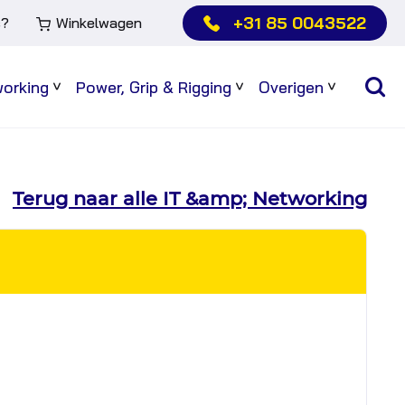
+31 85 0043522
s?
Winkelwagen
working
Power, Grip & Rigging
Overigen
Sub
Sub
Sub
menu
menu
menu
Terug naar alle IT &amp; Networking