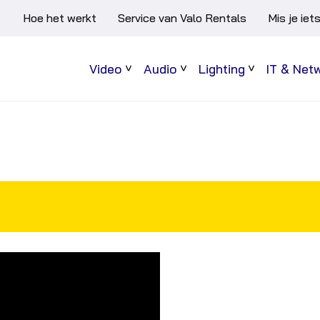
Hoe het werkt
Service van Valo Rentals
Mis je iet
Video
Audio
Lighting
IT & Net
Sub
Sub
Sub
menu
menu
menu